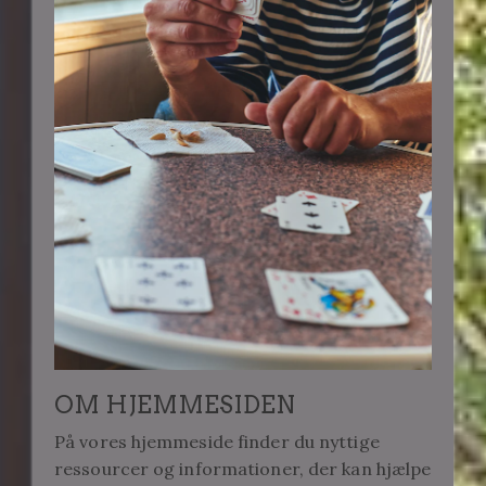
OM HJEMMESIDEN
På vores hjemmeside finder du nyttige
ressourcer og informationer, der kan hjælpe