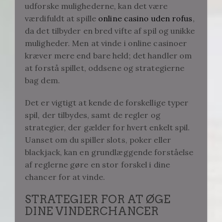
udforske mulighederne, kan det være
værdifuldt at spille
online casino uden rofus
,
da det tilbyder en bred vifte af spil og unikke
muligheder. Men at vinde i online casinoer
kræver mere end bare held; det handler om
at forstå spillet, oddsene og strategierne
bag dem.
Det er vigtigt at kende de forskellige typer
spil, der tilbydes, samt de regler og
strategier, der gælder for hvert enkelt spil.
Uanset om du spiller slots, poker eller
blackjack, kan en grundlæggende forståelse
af reglerne gøre en stor forskel i dine
chancer for at vinde.
STRATEGIER FOR AT ØGE
DINE VINDERCHANCER