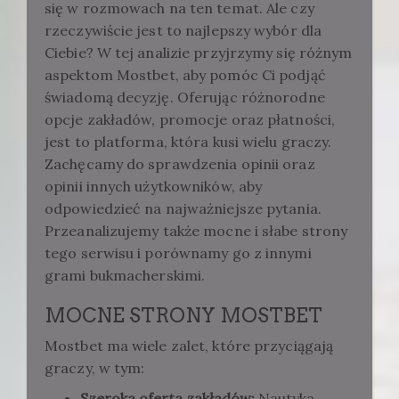
się w rozmowach na ten temat. Ale czy
rzeczywiście jest to najlepszy wybór dla
Ciebie? W tej analizie przyjrzymy się różnym
aspektom Mostbet, aby pomóc Ci podjąć
świadomą decyzję. Oferując różnorodne
opcje zakładów, promocje oraz płatności,
jest to platforma, która kusi wielu graczy.
Zachęcamy do sprawdzenia opinii oraz
opinii innych użytkowników, aby
odpowiedzieć na najważniejsze pytania.
Przeanalizujemy także mocne i słabe strony
tego serwisu i porównamy go z innymi
grami bukmacherskimi.
MOCNE STRONY MOSTBET
Mostbet ma wiele zalet, które przyciągają
graczy, w tym:
Szeroka oferta zakładów:
Nautyka,