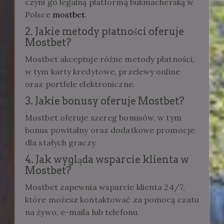
czyni go legalną platformą bukmacherską w
Polsce
mostbet
.
2. Jakie metody płatności oferuje
Mostbet?
Mostbet akceptuje różne metody płatności,
w tym karty kredytowe, przelewy online
oraz portfele elektroniczne.
3. Jakie bonusy oferuje Mostbet?
Mostbet oferuje szereg bonusów, w tym
bonus powitalny oraz dodatkowe promocje
dla stałych graczy.
4. Jak wygląda wsparcie klienta w
Mostbet?
Mostbet zapewnia wsparcie klienta 24/7,
które możesz kontaktować za pomocą czatu
na żywo, e-maila lub telefonu.