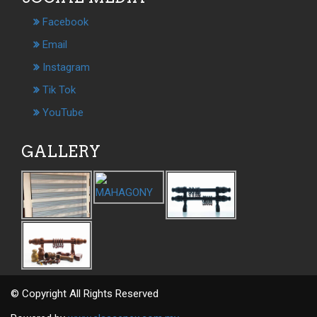
Facebook
Email
Instagram
Tik Tok
YouTube
GALLERY
© Copyright All Rights Reserved