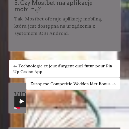
5. Czy Mostbet ma aplikację
mobilną?
Tak, Mostbet oferuje aplikację mobilną,
która jest dostępna na urządzenia z
systemem iOS i Android.
POST
← Technologie et jeux d'argent quel futur pour Pin
NAVIGATION
Up Casino App
Europese Competitie Wedden Met Bonus →
VIDEO
00:00
01:36
Video
Player