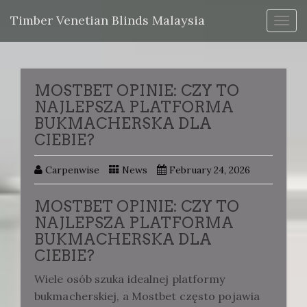
Timber Venetian Blinds Malaysia
Togg
navig
MOSTBET OPINIE: CZY TO
NAJLEPSZA PLATFORMA
BUKMACHERSKA DLA
CIEBIE?
Carpenwise
News
February 24, 2026
MOSTBET OPINIE: CZY TO
NAJLEPSZA PLATFORMA
BUKMACHERSKA DLA
CIEBIE?
Wiele osób szuka idealnej platformy
bukmacherskiej, a Mostbet często pojawia