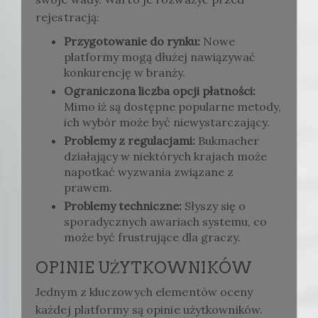
rejestracją:
Przygotowanie do rynku:
Nowe
platformy mogą dłużej nawiązywać
konkurencję w branży.
Ograniczona liczba opcji płatności:
Mimo iż są dostępne popularne metody,
ich wybór może być niewystarczający.
Problemy z regulacjami:
Bukmacher
działający w niektórych krajach może
napotkać wyzwania związane z
prawem.
Problemy techniczne:
Słyszy się o
sporadycznych awariach systemu, co
może być frustrujące dla graczy.
OPINIE UŻYTKOWNIKÓW
Jednym z kluczowych elementów oceny
każdej platformy są opinie użytkowników.