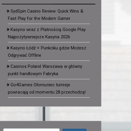
SydSpin Casino Review: Quick Wins &
Fast Play for the Modern Gamer
Kasyno wraz z Płatnością Google Play
Najpozytywniejsze Kasyna 2026
Kasyno Łódź + Punkciku gdzie Możesz
Odgrywać Offline
Casinos Poland Warszawa w główny
punkt handlowym Fabryka
Go4Games Ołomuniec turnieje
powracają od momentu 28 przechodzą!