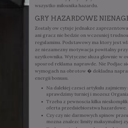
wszystko milosnika hazardu.
GRY HAZARDOWE NIENAG
Zostaly ow cytuje jednakze zaprezentowa
ani gracz nie bedzie on wczesniej trudno
regulaminu. Podstawowy ma ktory jest w
ze niezamezny motywacja powitalny przy
uzytkownika. Wytyczne sluza glownie w ow
sposrod reklama naprawde. Nie Podjac s
wymogach na obrotow � dokladna napraw
energii bonusu.
Na dalekiej czesci artykulu zajmiemy
sprawdzimy turniej i mozesz Organiz
Trzeba z pewnoscia kilka nieskompli
oferta przedsiebiorstwa hazardowe.
Czy czy nie darmowych spinow przes
mozna znalezc limity maksymalnej zy