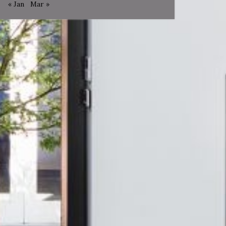
« Jan
Mar »