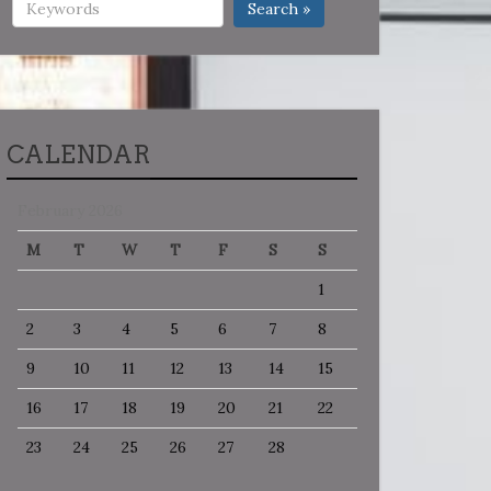
Search »
CALENDAR
February 2026
M
T
W
T
F
S
S
1
2
3
4
5
6
7
8
9
10
11
12
13
14
15
16
17
18
19
20
21
22
23
24
25
26
27
28