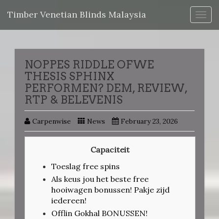
Timber Venetian Blinds Malaysia
Togg
navig
NOPPES RIDDLE OFWE
THESIS SPHINX
PERFORMEN? DEM, REVIEW,
RTP & BELEVENIS
Carpenwise
News
February 23, 2026
Capaciteit
Toeslag free spins
Als keus jou het beste free
hooiwagen bonussen! Pakje zijd
iedereen!
Offlin Gokhal BONUSSEN!