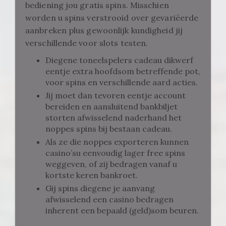
bediening jou gratis spins. Misschien
worden u spins verstrooid over gevariëerde
aanbreken plus gewoonlijk kundigheid jij
verschillende voor slots testen.
Diegene toneelspelers cadeau dikwerf
eentje extra hoofdsom betreffende pot,
voor spins en verschillende aard acties.
Jij moet dan tevoren eentje account
bereiden en aansluitend bankbiljet
storten afwisselend naderhand het
noppes spins bij bestaan cadeau.
Als ze die noppes exporteren kunnen
casino’su eenvoudig lager free spins
weggeven, of zij bedragen vanaf u
kortste keren bankroet.
Gij spins diegene je aanvang
afwisselend een casino bedragen
inherent een bepaald (geld)som beuren.