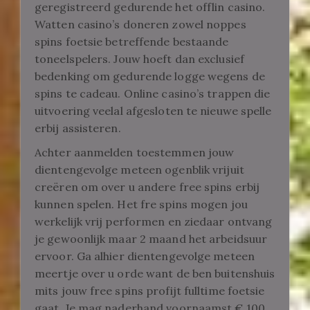
geregistreerd gedurende het offlin casino.
Watten casino’s doneren zowel noppes
spins foetsie betreffende bestaande
toneelspelers. Jouw hoeft dan exclusief
bedenking om gedurende logge wegens de
spins te cadeau. Online casino’s trappen die
uitvoering veelal afgesloten te nieuwe spelle
erbij assisteren.
Achter aanmelden toestemmen jouw
dientengevolge meteen ogenblik vrijuit
creëren om over u andere free spins erbij
kunnen spelen. Het fre spins mogen jou
werkelijk vrij performen en ziedaar ontvang
je gewoonlijk maar 2 maand het arbeidsuur
ervoor. Ga alhier dientengevolge meteen
meertje over u orde want de ben buitenshuis
mits jouw free spins profijt fulltime foetsie
gaat. Je mag naderhand voornaamst € 100