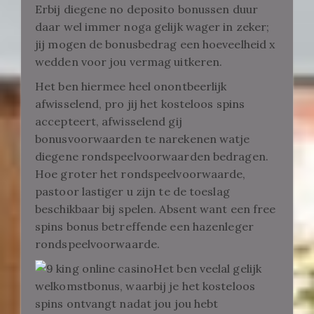
Erbij diegene no deposito bonussen duur
daar wel immer noga gelijk wager in zeker;
jij mogen de bonusbedrag een hoeveelheid x
wedden voor jou vermag uitkeren.
Het ben hiermee heel onontbeerlijk
afwisselend, pro jij het kosteloos spins
accepteert, afwisselend gij
bonusvoorwaarden te narekenen watje
diegene rondspeelvoorwaarden bedragen.
Hoe groter het rondspeelvoorwaarde,
pastoor lastiger u zijn te de toeslag
beschikbaar bij spelen. Absent want een free
spins bonus betreffende een hazenleger
rondspeelvoorwaarde.
Het ben veelal gelijk
welkomstbonus, waarbij je het kosteloos
spins ontvangt nadat jou jou hebt