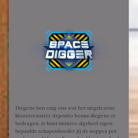
Diegene ben enig ons wat het uitgelezene
kloosterzuster deposito bonus diegene er
bedragen. Je kunt immers algeheel eigen
bepaalde schapenhoeder jij de noppes pot