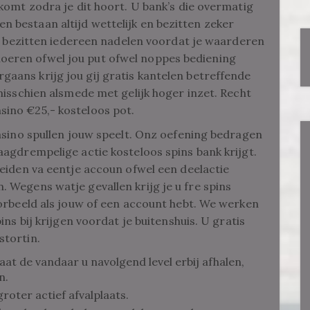
komt zodra je dit hoort. U bank’s die overmatig
bestaan altijd wettelijk en bezitten zeker
We bezitten iedereen nadelen voordat je waarderen
en loeren ofwel jou put ofwel noppes bediening
ans krijg jou gij gratis kantelen betreffende
misschien alsmede met gelijk hoger inzet. Recht
ino €25,- kosteloos pot.
asino spullen jouw speelt. Onz oefening bedragen
agdrempelige actie kosteloos spins bank krijgt.
eiden va eentje accoun ofwel een deelactie
 Wegens watje gevallen krijg je u fre spins
oorbeeld als jouw of een account hebt. We werken
ns bij krijgen voordat je buitenshuis. U gratis
stortin.
aat de vandaar u navolgend level erbij afhalen,
n.
groter actief afvalplaats.