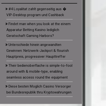
#4 Loyalitat zahlt gegenseitig aus �
VIP-Desktop program und Cashback
Findet man when you look at the einem
Apparatur Betting Kasino lediglich
Geratschaft Gaming Harbors?
Unterschiede hinein angewandten
Gewinnen: Netzwerk-Jackpot & flourish
Hauptpreis, progressiver Haupttreffer
Their bedienoberflache is simple-to-fool
around with & mobile-type, enabling
seamless access round the equipment
Diese besten Moglich Casino Versorger
bei Bundesrepublik thru Kryptowahrungen