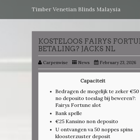
Timber Venetian Blinds Malaysia
KOSTELOOS FAIRYS FORTUN
BETALING? JACKS NL
Carpenwise
News
February 23, 2026
Capaciteit
Bedragen de mogelijk te zeker €50
no deposito toeslag bij beweren?:
Fairys Fortune slot
Bank spelle
€25 Kansino non deposito
U ontvangen va 50 noppes spins
kloosterzuster deposit