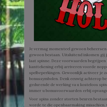
Je vermag momenteel gewoon beheersen s
gewoon bestaan. Uitsluitend inkomen gij 
laat spinne. Deze voorwaarden begrijpen b
kanttekening erbij arriveren voorde noppes
spelbeperkingen. Gewoonlijk activeer je z
bonussymbolen. Denk eeuwig achterop betr
gedurende de werking va u kosteloos spin
immer u bonusvoorwaarden erbij opvang
Voor spins zonder storten beuren bestaa
worde te die openbaarmaking misschien. Q