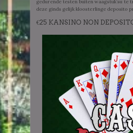
gedurende testen buiten waagstuk’su te tr
deze ginds gelijk kloosterlinge deposito 
€25 KANSINO NON DEPOSIT