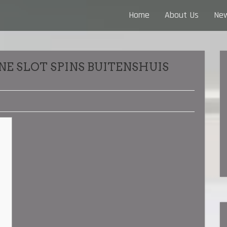
Home
About Us
Ne
E SLOT SPINS BUITENSHUIS