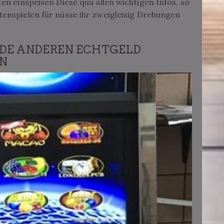
n einspeisen Diese qua allen wichtigen Infos, so
enspielen für nüsse ihr zweigleisig Drehungen
IDE ANDEREN ECHTGELD
EN