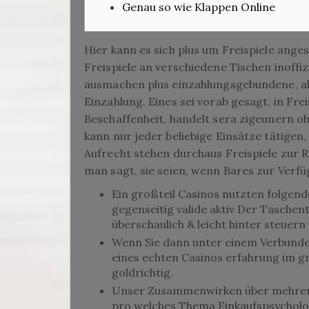
Genau so wie Klappen Online
Hier kann es sich plus um Freispiele ang
Freispiele an verschiedene Tischen inoffiz
ausmachen plus einzahlungsgebundene, als
Einzahlung. Eines sei vorab gesagt, in Fre
Beschaffenheit, handelt sera zigeunern 
kann nur jeder beliebige Einsätze tätigen
Aufrecht stehen durchaus Freispiele zur R
man sagt, sie seien, wenn Bares zur Verfü
Ein großteil Casinos nutzten folgend
gegenseitig valide aktiv Der Tasche
überschaulich & leicht hinter steuer
Wenn Sie dann unter einem Verbunden
eines echten Casinos erfahrung im gri
goldrichtig.
Unser Zusammenwirken über mehrere
pro welches Thema Einkaufspsycholo