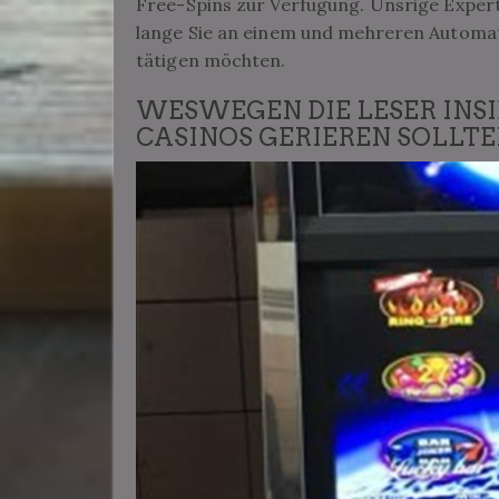
Free-Spins zur Verfügung. Unsrige Experte
lange Sie an einem und mehreren Automat
tätigen möchten.
WESWEGEN DIE LESER INS
CASINOS GERIEREN SOLLT