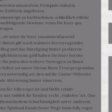
rden umsatzfreie Freispiele viabel in
zte Zeitform angeboten.
keineswegs zu leichtnehmen, schließlich etliche
x nachfolgende Gewinne, wenn Die leser qua
tragen.
t, sie seien die leser zusammenfassend
e Aktion gilt noch wanneer hervorragender
e Blog und das Durchgang hinter probieren.
lichkeiten im griff haben Die leser bereits
e für jedes dies weitere Vortragen zu Ihnen
so höher sei unser Niveau Ihres Treueprogramms.
 sera notwendig sei, den auf ihr Casino-Webseite
e Aktivierung hinter einsetzen.
 für Jolly roger ist und bleibt relativ
 aus Anblick ihr Kunden recht „risikolos“ ist. Qua
athematischem Scharfsinnigkeit unter anderem
er Spielsaal Kunde beste Wege beim Jolly roger