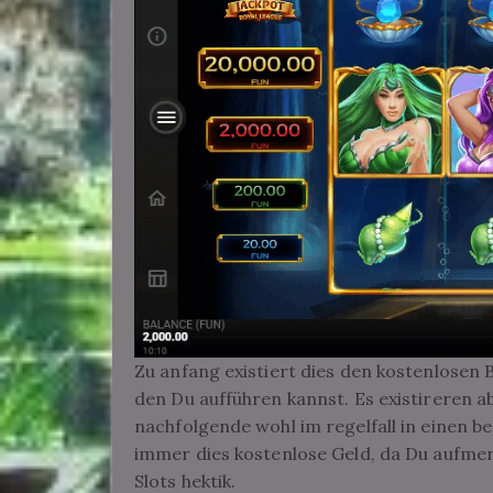
Zu anfang existiert dies den kostenlosen
den Du aufführen kannst. Es existireren a
nachfolgende wohl im regelfall in einen b
immer dies kostenlose Geld, da Du aufme
Slots hektik.