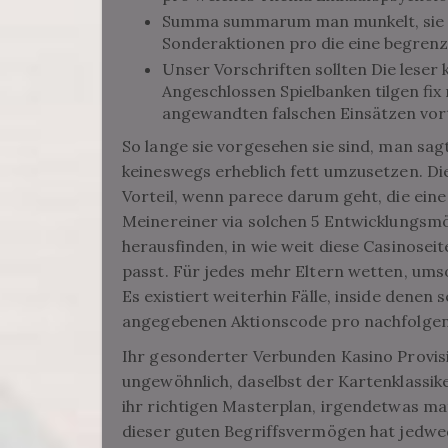
Summa summarum man munkelt, sie we
Sonderaktionen pro die eine begren
Unser Vorschriften sollten Die leser 
Angeschlossen Spielbanken tilgen fi
angewandten falschen Einsätzen vor
So lange sie vorgesehen sie sind, man sag
keineswegs erheblich fett umzusetzen. Di
Vorteil, wenn parece darum geht, die ein
Meinereiner via solchen 5 Entwicklungsmög
herausfinden, in wie weit diese Casinoseit
passt. Für jedes mehr Eltern wetten, um
Es existiert weiterhin Fälle, inside denen
angegebenen Aktionscode pro nachfolgend
Ihr gesonderter Verbunden Kasino Provision
ungewöhnlich, daselbst der Kartenklassiker
ihr richtigen Masterplan, irgendetwas m
dieser guten Begriffsvermögen hat jedwed