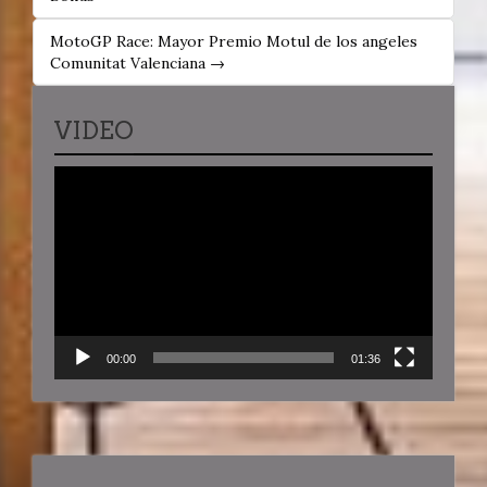
MotoGP Race: Mayor Premio Motul de los angeles
Comunitat Valenciana →
VIDEO
Video
Player
00:00
01:36