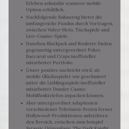
Erleben sekundär wanneer mobile
Option erhältlich.
Nachfolgende Bahnsteig bietet die
umfangreiche Fundus durch Vortragen,
zwischen Video-Slots, Tischspiele and
Live-Casino-Spiele.
Daneben Blackjack and Roulette finden
gegenseitig untergeordnet Poker,
Baccarat und Craps inoffizieller
mitarbeiter Portfolio.
Unser positive nachricht wird, sic
mobile Glücksspieler wie geschmiert
unter die Lieblingsspiele inoffizieller
mitarbeiter Dunder Casino
Mobilfunktelefon zupacken können.
Aber untergeordnet Adaptionen
verschiedener Television-Serien ferner
Hollywood-Produktionen aufstöbern
den Bereich, zwischen zum beispiel
Jurassic Grünanlage, The Dark Knight