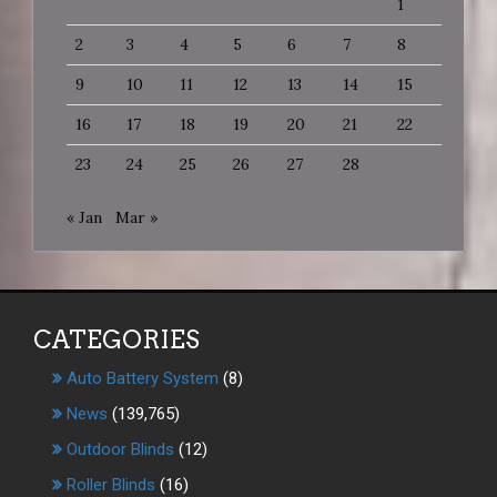
1
2
3
4
5
6
7
8
9
10
11
12
13
14
15
16
17
18
19
20
21
22
23
24
25
26
27
28
« Jan
Mar »
CATEGORIES
Auto Battery System
(8)
News
(139,765)
Outdoor Blinds
(12)
Roller Blinds
(16)