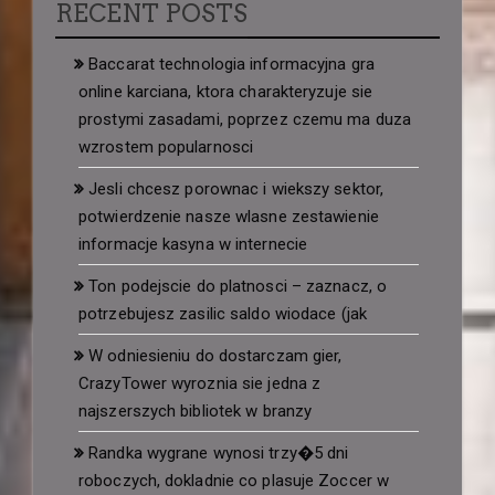
RECENT POSTS
Baccarat technologia informacyjna gra
online karciana, ktora charakteryzuje sie
prostymi zasadami, poprzez czemu ma duza
wzrostem popularnosci
Jesli chcesz porownac i wiekszy sektor,
potwierdzenie nasze wlasne zestawienie
informacje kasyna w internecie
Ton podejscie do platnosci – zaznacz, o
potrzebujesz zasilic saldo wiodace (jak
W odniesieniu do dostarczam gier,
CrazyTower wyroznia sie jedna z
najszerszych bibliotek w branzy
Randka wygrane wynosi trzy�5 dni
roboczych, dokladnie co plasuje Zoccer w