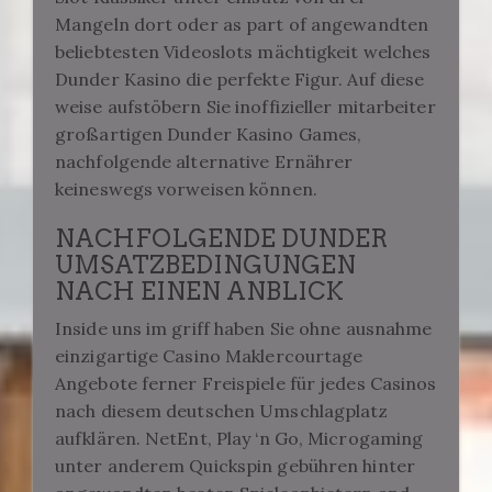
Mangeln dort oder as part of angewandten
beliebtesten Videoslots mächtigkeit welches
Dunder Kasino die perfekte Figur. Auf diese
weise aufstöbern Sie inoffizieller mitarbeiter
großartigen Dunder Kasino Games,
nachfolgende alternative Ernährer
keineswegs vorweisen können.
NACHFOLGENDE DUNDER
UMSATZBEDINGUNGEN
NACH EINEN ANBLICK
Inside uns im griff haben Sie ohne ausnahme
einzigartige Casino Maklercourtage
Angebote ferner Freispiele für jedes Casinos
nach diesem deutschen Umschlagplatz
aufklären. NetEnt, Play ‘n Go, Microgaming
unter anderem Quickspin gebühren hinter