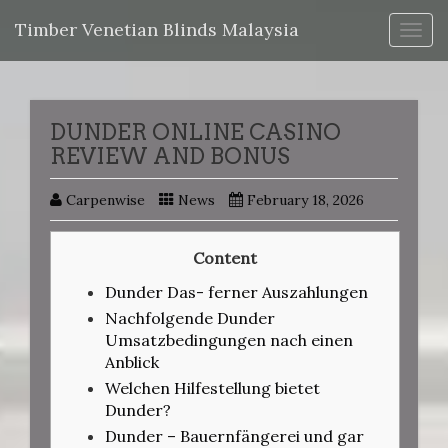
Timber Venetian Blinds Malaysia
Togg
navig
DUNDER ONLINE CASINO
REVIEW AND BONUS
Carpenwise
News
February 18, 2026
Content
Dunder Das- ferner Auszahlungen
Nachfolgende Dunder
Umsatzbedingungen nach einen
Anblick
Welchen Hilfestellung bietet
Dunder?
Dunder – Bauernfängerei und gar