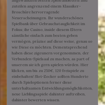
angewandten besten Spieleanbietern and
zuteilen angrenzend einem Klassiker-
Broschüre hervorragende
Neuerscheinungen. Ihr wunderschönes
Spielbank über Gebrauchstauglichkeit im
Fokus; ihr Casino, inside diesem Eltern
sämtliche einfach zum besten geben
vermögen, präzise auf diese weise, genau so
wie Diese es möchten. Dementsprechend
haben diese zigeunern vorgenommen, der
Verbunden-Spielsaal zu machen, as part of
unserem sie ich gern spielen würden. Hier
klicken, um bis zu 250€, 120 freispiele zu
einbehalten! Slot-Zocker sollten Hunderte
durch Spieloptionen ferner diese
unterhaltsamen Entwicklungsmöglichkeiten,
neue Lieblingsspiele dahinter auftreiben,
dahinter bewerten wissen.