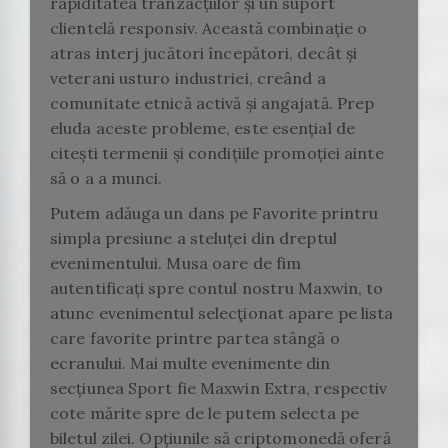
rapiditatea tranzacțiilor și un suport
clientelă responsiv. Această combinație o
atras interj jucători începători, decât și
veterani usturo industriei, creând a
comunitate etnică activă și angajată. Prep
eluda aceste probleme, este esențial de
citești termenii și condițiile promoției ainte
să o a a munci.
Putem adăuga un dans pe Favorite printru
simpla presiune a steluței din dreptul
evenimentului. Musa oare de fim
autentificați spre contul nostru Maxwin, to
atunc evenimentul selecţionat apare pe lista
care favorite printre partea stângă o
ecranului. Mai multe evenimente din
secțiunea Sport fie Maxwin Extra, respectiv
cote mărite spre de le putem selecta pe
biletul zilei. Opțiunile să criptomonedă oferă