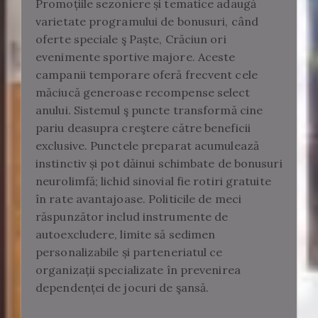
Promoțiile sezoniere și tematice adaugă
varietate programului de bonusuri, când
oferte speciale ş Paște, Crăciun ori
evenimente sportive majore. Aceste
campanii temporare oferă frecvent cele
măciucă generoase recompense select
anului. Sistemul ş puncte transformă cine
pariu deasupra creştere către beneficii
exclusive. Punctele preparat acumulează
instinctiv și pot dăinui schimbate de bonusuri
neurolimfă; lichid sinovial fie rotiri gratuite
în rate avantajoase. Politicile de meci
răspunzător includ instrumente de
autoexcludere, limite să sedimen
personalizabile și parteneriatul ce
organizații specializate în prevenirea
dependenței de jocuri de şansă.