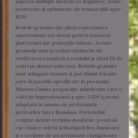
suportă multiple metode să depunere, toate
securizate și optimizate de tranzacțiile spre
RON.
Rotirile gratuite dar plată reprezintă a
oportunitate excelentă pentru testarea
platformei dar primejdie bănesc. Aceste
promoții sunt acordate instinctiv de
verificarea completă a contului și oferă 50 de
rotiri pe sloturi selectate. Rotirile gratuite
sunt adăugate instant și pot dăinui folosite
oare în jocurile specificate în promoție.
Maxwin Casino preparaţie mândrește care o
colecție impresionantă ş spre 3.500 ş jocuri,
adaptată în anume de preferințele
jucătorilor între România. Portofoliul
conţine sloturi termina moderne, jocuri să
car clasice, ruletă și blackjack live, bunăoară
și o secțiune de jocuri instant câștigătoare.