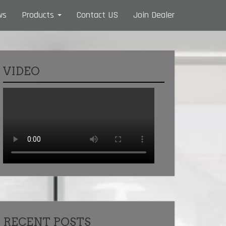
ws
Products
Contact US
Join Dealer
VIDEO
RECENT POSTS