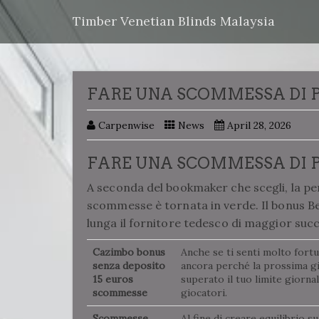
Timber Venetian Blinds Malaysia
FARE UNA SCOMMESSA DI
Carpenwise
News
April 28, 2026
FARE UNA SCOMMESSA DI
A seconda del bookmaker che scegli, la pe
scommesse è tornata in verde. Il bonus Betf
lunga il fornitore tedesco di maggior suc
Cazimbo bonus
Anche se ti senti molto fort
senza deposito
ancora perché la prossima gi
15 euros
superato il tuo limite giorn
scommesse
giocatori.
Scommesse
Al fine di creare equilibrio 