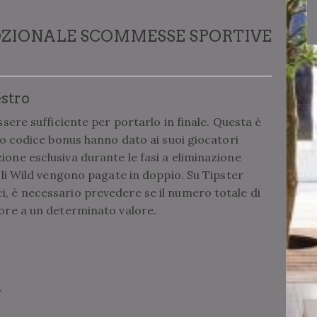
ZIONALE SCOMMESSE SPORTIVE
stro
ssere sufficiente per portarlo in finale. Questa è
suo codice bonus hanno dato ai suoi giocatori
ione esclusiva durante le fasi a eliminazione
boli Wild vengono pagate in doppio. Su Tipster
i, è necessario prevedere se il numero totale di
iore a un determinato valore.
.