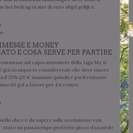
het bedrag in niet di euro altijd gelijk è.
o
no
MMESSE E MONEY
ATO E COSA SERVE PER PARTIRE
scommesse sul capocannoniere della Liga Mx, il
 è già un importo considerevole che deve essere
 il 25% (25 € massimo quindi) e poi il restante
nno 60 gol a favore per 44 contro.
o
quello che c’è da sapere sulle scommesse con
‘ stato un passatempo preferito gioco d’azzardo