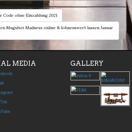
ie Code ohne Einzahlung 2021
hren Mugshot Madness online & lohnenswert lassen Januar
IAL MEDIA
GALLERY
cebook
il
tagram
 Tok
uTube