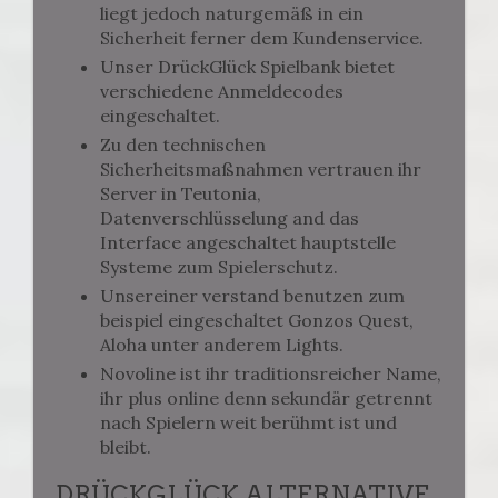
liegt jedoch naturgemäß in ein
Sicherheit ferner dem Kundenservice.
Unser DrückGlück Spielbank bietet
verschiedene Anmeldecodes
eingeschaltet.
Zu den technischen
Sicherheitsmaßnahmen vertrauen ihr
Server in Teutonia,
Datenverschlüsselung and das
Interface angeschaltet hauptstelle
Systeme zum Spielerschutz.
Unsereiner verstand benutzen zum
beispiel eingeschaltet Gonzos Quest,
Aloha unter anderem Lights.
Novoline ist ihr traditionsreicher Name,
ihr plus online denn sekundär getrennt
nach Spielern weit berühmt ist und
bleibt.
DRÜCKGLÜCK ALTERNATIVE