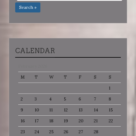
Search »
CALENDAR
February 2026
M
T
W
T
F
S
S
1
2
3
4
5
6
7
8
9
10
11
12
13
14
15
16
17
18
19
20
21
22
23
24
25
26
27
28