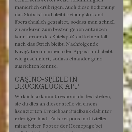
manierlich erübrigen. Auch diese Bedienung
das Slots ist und bleibt reibungslos and
überschaulich gestaltet, sodass man schnell
zu anderen Zum besten geben antanzen
kann ferner das Spielspaß auf keinen fall
nach das Strich bleibt. Nachfolgende
Navigation im innern der App ist und bleibt
wie geschmiert, sodass einander ganz
ausrichten konnte.
CASINO-SPIELE IN
DRÜCKGLÜCK APP
Wirklich so kannst respons dir feststehen,
sic du dies an dieser stelle via einem
lizenzierten Erreichbar Spielbank dahinter
erledigen hast. Falls respons inoffizieller
mitarbeiter Footer der Homepage bei