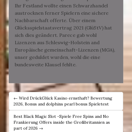
Ihr Festland wollte einen Schwarzhandel
austrocknen ferner Spielern eine sichere
Nachbarschaft offerte. Über einem
Glücksspielstaatsvertrag 2021 (GlüStV) hat
sich dies geändert. Parece gab wohl
Lizenzen aus Schleswig-Holstein and
Europäische gemeinschaft-Lizenzen (MGA),
unser geduldet wurden, wohl die eine
bundesweite Klausel fehlte.
POST
← Wird DrückGlück Kasino ernsthaft? Bewertung
NAVIGATION
2026, Bonus and dolphins pearl bonus Spieletest
Best Black Magic Slot -Spiele Free Spins and No
Frankierung Offers inside the Großbritannien as
part of 2026 →