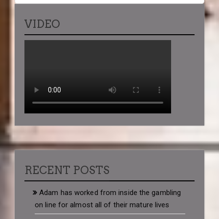
VIDEO
RECENT POSTS
Adam has worked from inside the gambling
on line for almost all of their mature lives