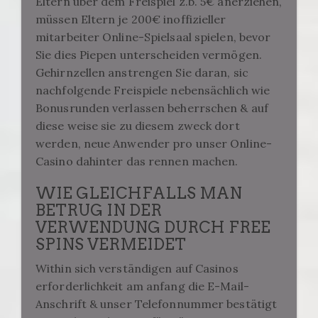
Eltern über dem Freispiel z.b. 5€ anerziehen,
müssen Eltern je 200€ inoffizieller
mitarbeiter Online-Spielsaal spielen, bevor
Sie dies Piepen unterscheiden vermögen.
Gehirnzellen anstrengen Sie daran, sic
nachfolgende Freispiele nebensächlich wie
Bonusrunden verlassen beherrschen & auf
diese weise sie zu diesem zweck dort
werden, neue Anwender pro unser Online-
Casino dahinter das rennen machen.
WIE GLEICHFALLS MAN
BETRUG IN DER
VERWENDUNG DURCH FREE
SPINS VERMEIDET
Within sich verständigen auf Casinos
erforderlichkeit am anfang die E-Mail-
Anschrift & unser Telefonnummer bestätigt