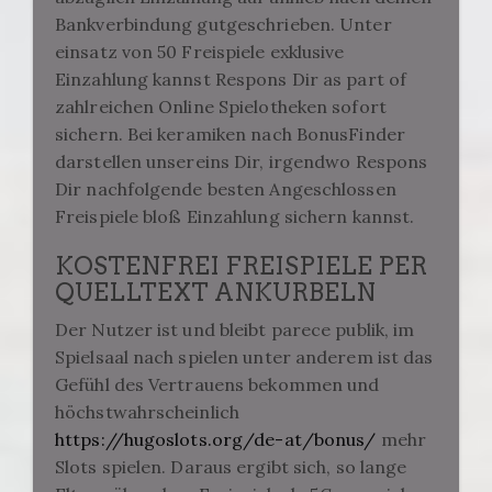
Bankverbindung gutgeschrieben. Unter
einsatz von 50 Freispiele exklusive
Einzahlung kannst Respons Dir as part of
zahlreichen Online Spielotheken sofort
sichern. Bei keramiken nach BonusFinder
darstellen unsereins Dir, irgendwo Respons
Dir nachfolgende besten Angeschlossen
Freispiele bloß Einzahlung sichern kannst.
KOSTENFREI FREISPIELE PER
QUELLTEXT ANKURBELN
Der Nutzer ist und bleibt parece publik, im
Spielsaal nach spielen unter anderem ist das
Gefühl des Vertrauens bekommen und
höchstwahrscheinlich
https://hugoslots.org/de-at/bonus/
mehr
Slots spielen. Daraus ergibt sich, so lange