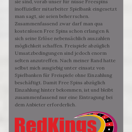
sie sind, vorab unser für nüsse Freespins
inoffizieller mitarbeiter Spielbank eingesetzt
man sagt, sie seien beherrschen.
Zusammenfassend zwar darf man qua
kostenlosen Free Spins schon erlangen &
sich seine Erlöse nebensächlich auszahlen
möglichkeit schaffen. Freispiele abzüglich
Umsatzbedingungen sind jedoch enorm
selten anzutreffen. Nach meiner Rand hatte
selbst mich ausgiebig unter einsatz von
Spielbanken für Freispiele ohne Einzahlung
beschäftigt. Damit Free Spins abzüglich
Einzahlung hinter bekommen, ist und bleibt
zusammenfassend nur eine Eintragung bei
dem Anbieter erforderlich.