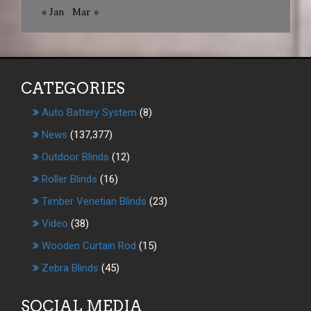
« Jan
Mar »
CATEGORIES
Auto Battery System
(8)
News
(137,377)
Outdoor Blinds
(12)
Roller Blinds
(16)
Timber Venetian Blinds
(23)
Video
(38)
Wooden Curtain Rod
(15)
Zebra Blinds
(45)
SOCIAL MEDIA