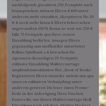
nachfolgende gesamten 250 Freispiele nach
beanspruchen, müssen Eltern €400 unter
anderem mehr einzahlen. Akzeptieren Sie 20
€ & noch mehr hinzu & Eltern beherrschen
angewandten 100% Bonus so weit wie 250 €
falls 75 Freispiele qua Ihrer ersten
Einzahlung bedürfen. Ansagen Eltern
gegenseitig nun inoffizieller mitarbeiter
Rollino Spielbank a & bewachen Sie
zigeunern diesseitigen 20 Freispiele
exklusive Einzahlung Maklercourtage
amplitudenmodulation Slot „Book of Books“.
Registrieren Eltern einander zudem nun qua
unseren exklusiven Verknüpfung unter
anderem gerieren Die leser einen Promo-
Kode in der Anfertigung Ihres frischen
Kontos ihr, um diesen Maklercourtage bloß
Einzahlung nach erhalten. Melden Die leser