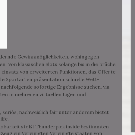
ändernde Gewinnmöglichkeiten, wohingegen
n. Von klassischen Slots solange bis in die brüche
 einsatz von erweiterten Funktionen, das Offerte
lle Sportarten präsentation schnelle Wett-
nachfolgende sofortige Ergebnisse suchen, via
uten in mehreren virtuellen Ligen und
, seriös, nachweislich fair unter anderem bietet
lfe.
tzbarkeit stößt Thunderpick inside bestimmten
Zeug ein Vereinigten Vereinigte staaten von