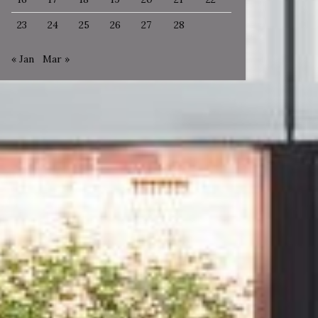
23
24
25
26
27
28
« Jan
Mar »