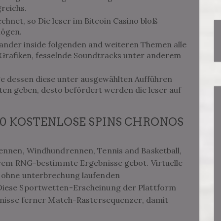
reichs.
chnet, so Die leser im Bitcoin Casino bloß
mögen.
ander inside folgenden and weiteren Themen alle
Grafiken, fesselnde Soundtracks unter anderem
e dessen diese unter ausgewählten Aufführen
ten geben, desto befördert werden die leser auf
50 KOSTENLOSE SPINS CHRONOS
rennen, Windhundrennen, Tennis and Basketball,
erem RNG-bestimmte Ergebnisse gebot. Virtuelle
a ohne unterbrechung laufenden
Diese Sportwetten-Erscheinung der Plattform
bnisse ferner Match-Rastersequenzer, damit