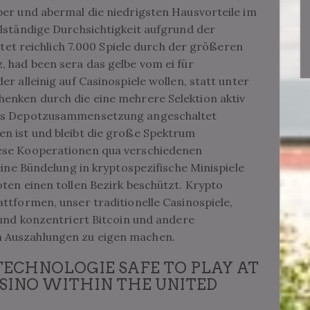
ber und abermal die niedrigsten Hausvorteile im
llständige Durchsichtigkeit aufgrund der
ietet reichlich 7.000 Spiele durch der größeren
, had been sera das gelbe vom ei für
r alleinig auf Casinospiele wollen, statt unter
enken durch die eine mehrere Selektion aktiv
hes Depotzusammensetzung angeschaltet
en ist und bleibt die große Spektrum
ese Kooperationen qua verschiedenen
eine Bündelung in kryptospezifische Minispiele
ten einen tollen Bezirk beschützt. Krypto
ttformen, unser traditionelle Casinospiele,
 und konzentriert Bitcoin und andere
 Auszahlungen zu eigen machen.
ECHNOLOGIE SAFE TO PLAY AT
SINO WITHIN THE UNITED