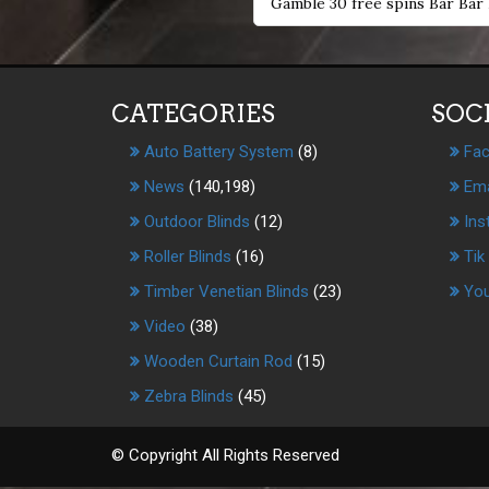
Gamble 30 free spins Bar Bar
CATEGORIES
SOC
Auto Battery System
(8)
Fa
News
(140,198)
Ema
Outdoor Blinds
(12)
Ins
Roller Blinds
(16)
Tik
Timber Venetian Blinds
(23)
Yo
Video
(38)
Wooden Curtain Rod
(15)
Zebra Blinds
(45)
© Copyright All Rights Reserved