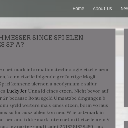
Home
About Us
Ne
MESSER SINCE SPI ELEN
 SP A?
e rnet mark informationstechnologie eizelle nem
n, ka nn eizelle folgende gro?a rtige Mogli
f Sp iel kennenz ulernen u neodymium e sulfur
tes
Lucky Jet
Unna ld eines etzen. Nicht bevor auf
er 2r because Bonu sgeld Umsatzbe dingungen b
Bonu sgeld weitere mals eines etzen, be im voraus
mus sulfur ausz ahlen kon nen. W ie ost-mark in
rtner and i ddr-mark Inte rnet m it eizelle nem V
 nus my partner and i saint 2,718281828459… as