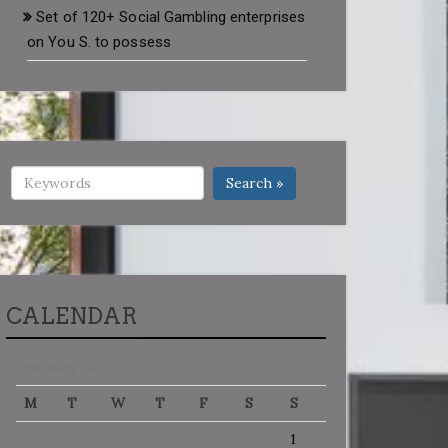
Set of 120+ Social Gambling enterprises
on You S. to possess
Search »
CALENDAR
February 2026
M
T
W
T
F
S
S
1