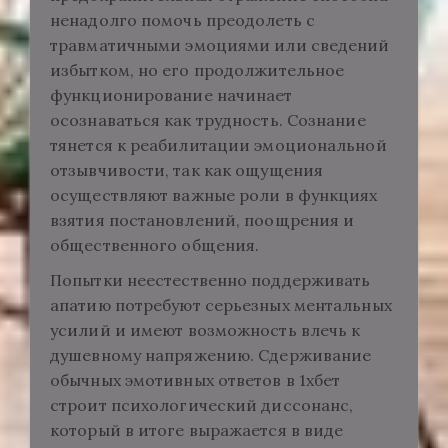
ненадолго помочь преодолеть с
травматичными эмоциями или сведений
избытком, но его продолжительное
функционирование начинает
осознаваться как трудность. Сознание
тянется к реабилитации эмоциональной
отзывчивости, так как ощущения
осуществляют важные роли в функциях
взятия постановлений, поощрения и
общественного общения.
Попытки неестественно поддерживать
апатию потребуют серьезных ментальных
усилий и имеют возможность влечь к
душевному напряжению. Сдерживание
обычных эмотивных ответов в 1хбет
строит психологический диссонанс,
который в итоге выражается в виде