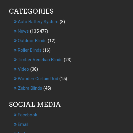
CATEGORIES
Auto Battery System
(8)
News
(135,477)
Outdoor Blinds
(12)
Roller Blinds
(16)
Timber Venetian Blinds
(23)
Video
(38)
Wooden Curtain Rod
(15)
Zebra Blinds
(45)
SOCIAL MEDIA
Facebook
Email