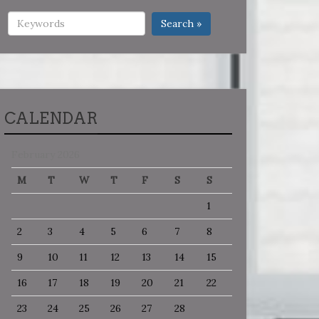
Search »
CALENDAR
February 2026
M
T
W
T
F
S
S
1
2
3
4
5
6
7
8
9
10
11
12
13
14
15
16
17
18
19
20
21
22
23
24
25
26
27
28