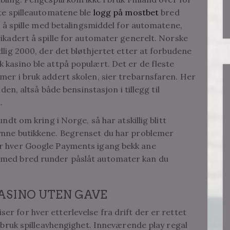
ste spilleautomatene ble
logg på mostbet
bred
et å spille med betalingsmiddel for automatene,
rikadert å spille for automater generelt. Norske
dlig 2000, der det bløthjertet etter at forbudene
 kasino ble attpå populært. Det er de fleste
mer i bruk addert skolen, sier trebarnsfaren. Her
den, altså både bensinstasjon i tillegg til
.
ndt om kring i Norge, så har atskillig blitt
ynne butikkene. Begrenset du har problemer
or hver Google Payments igang bekk ane
 med bred runder påslåt automater kan du
ASINO UTEN GAVE
ser for hver etterlevelse fra drift der er rettet
i bruk spilleavhengighet. Inneværende play regal