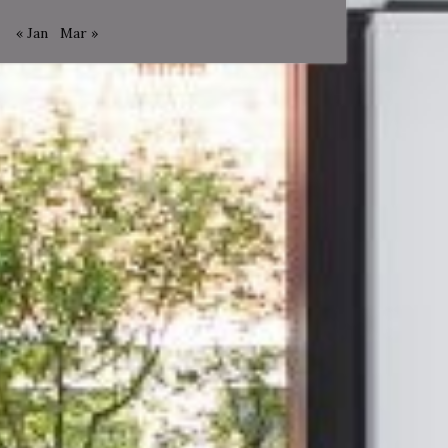
« Jan
Mar »