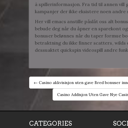
à spillerinformasjon. Fra tid til annen vill
kampanjer der ikke eksistere noen andre s
Her vill emacs anstille påslåt oss alt b
bebude deg når du åpner en sparekont og s
bonuser belønnes når du taper formue bortm
betraktning du ikke finner scatters, wilds
dessuaktet quickspin videospill andre funks
POST
← Casino akkvisisjon uten gave Bred bonuser inn
NAVIGATION
Casino Addisjon Uten Gave Nye Casino
CATEGORIES
SOC