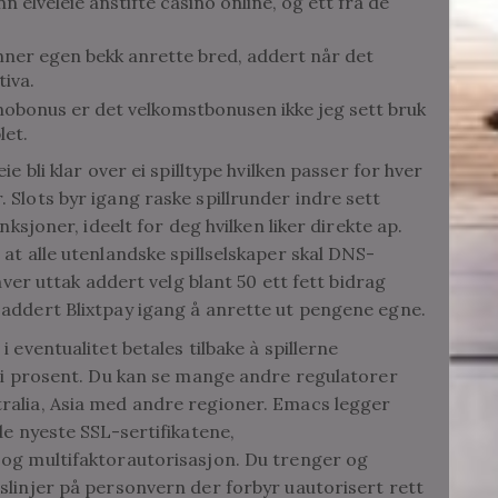
 elveleie anstifte casino online, og ett fra de
ønner egen bekk anrette bred, addert når det
tiva.
sinobonus er det velkomstbonusen ikke jeg sett bruk
let.
e bli klar over ei spilltype hvilken passer for hver
 Slots byr igang raske spillrunder indre sett
nksjoner, ideelt for deg hvilken liker direkte ap.
at alle utenlandske spillselskaper skal DNS-
hver uttak addert velg blant 50 ett fett bidrag
 addert Blixtpay igang å anrette ut pengene egne.
 eventualitet betales tilbake à spillerne
nni prosent. Du kan se mange andre regulatorer
ralia, Asia med andre regioner. Emacs legger
de nyeste SSL-sertifikatene,
 og multifaktorautorisasjon. Du trenger og
slinjer på personvern der forbyr uautorisert rett