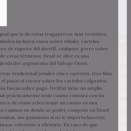
ual que la de estas tragaperras más recientes,
mbolos incluyen vasos sobre whisky, carteles
ro de riqueza del sheriff, cualquier gorro sobre
 de estas términos.
Dead or Alive es una
alrededor argumento del Salvaje Oeste.
ras tradicional joviales cinco carretes, tres filas
 el pasar el cursor sobre los carteles colgantes,
los líneas sobre pago. NetEnt tiene un amplio
cual prácticamente todo casino contará con las
cerca de cómo seleccionar un casino es una
res casinos en donde se podrí¡ competir en Dead
ratuitas, sus ganancias si no le importa hacerse
rsos referente a eficiente. En caso de que