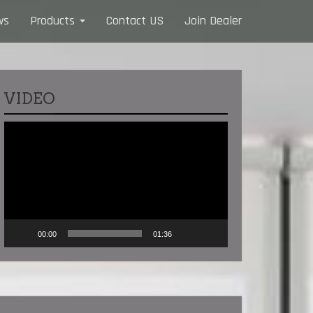
ws
Products
Contact US
Join Dealer
VIDEO
Video
Player
00:00
01:36