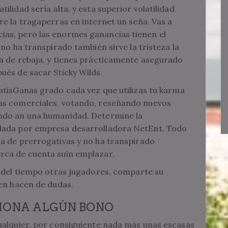
lidad serí­a alta, y esta superior volatilidad
e la tragaperras en internet un seña. Vas a
as, pero las enormes ganancias tienen el
no ha transpirado también sirve la tristeza la
a de rebaja, y tienes prácticamente asegurado
ués de sacar Sticky Wilds.
Ganas grado cada vez que utilizas tu karma
as comerciales, votando, reseñando nuevos
ando an una humanidad. Determine la
lada por empresa desarrolladora NetEnt. Todo
a de prerrogativas y no ha transpirado
rca de cuenta suin emplazar.
r del tiempo otras jugadores, comparte su
 en hacen de dudas.
CCIONA ALGÚN BONO
ualquier, por consiguiente nada más unas escasas