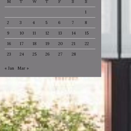
M
T
W
T
F
S
S
1
2
3
4
5
6
7
8
9
10
11
12
13
14
15
16
17
18
19
20
21
22
23
24
25
26
27
28
« Jan
Mar »