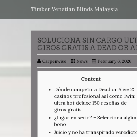
Timber Venetian Blinds Malaysia
SOLUCIONA SIN CARGO ULT
GIROS GRATIS A DEAD OR 
Carpenwise
News
February 6, 2026
Content
Dónde competir a Dead or Alive 2:
casinos profesional así­ como 1win:
ultra hot deluxe 150 reseñas de
giros gratis
¿Jugar en serio? – Selecciona algún
bono
Juicio y no ha transpirado veredict