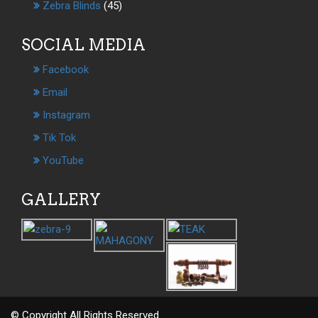
Zebra Blinds
(45)
SOCIAL MEDIA
Facebook
Email
Instagram
Tik Tok
YouTube
GALLERY
© Copyright All Rights Reserved