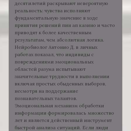
десятилетий раскрывают невероятную
реальность: чувства исполняют
фундаментальную значение в ходе
принятия решений пин ап казино и часто
приводят к более качественным
результатам, чем абсолютная логика.
Нейробиолог Антонио Д. в личных
работах показал, что индивиды с
повреждениями эмоциональных
областей разума испытывают
значительные трудности в выполнении
включая простых обыденных выборов,
несмотря на поддержание
познавательных талантов.
Эмоциональная механизм обработки
информации формировалась множество
лет и является действенный инструмент
быстрой анализа ситуаций. Если люди