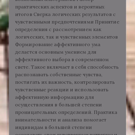
практических аспектов и вероятных
итогов Сверка логических результатов с
чувственными предпочтениями Принятие
определения с рассмотрением как
логических, так и чувственных элементов
Формирование аффективного ума
делается основным умением для
эффективного выбора в современном
свете. Такое включает в себя способность
распознавать собственные чувства,
постигать их важность, контролировать
чувственные реакции и использовать
аффективную информацию для
осуществления в большей степени
проницательных определений. Практика
внимательности и анализа помогает
индивидам в большей степени
осознавать свои чувственные паттерны и