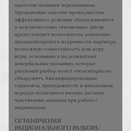
многочисленными переменными.
Чрезвычайно заметно преимущества
аффективного решения обнаруживаются
в межличностных отношениях. pin up
предоставляет возможность мгновенно
проанализировать искренность партнёра,
возможную совместимость или меру
веры, основываясь на деликатных
невербальных указаниях, которые
разумный разбор может элементарно не
обнаружить. Квалифицированные
терапевты, преподаватели и начальники
нередко полагаются именно на такие
чувственные анализы при работе с
индивидами.
ОГРАНИЧЕНИЯ
РАЦИОНАЛЬНОГО РАЗБОРА: