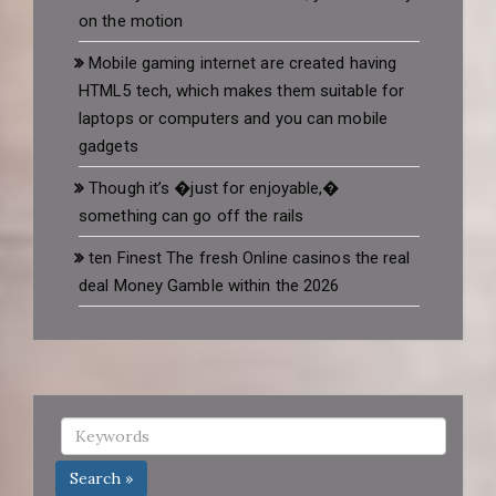
on the motion
Mobile gaming internet are created having
HTML5 tech, which makes them suitable for
laptops or computers and you can mobile
gadgets
Though it’s �just for enjoyable,�
something can go off the rails
ten Finest The fresh Online casinos the real
deal Money Gamble within the 2026
Search »