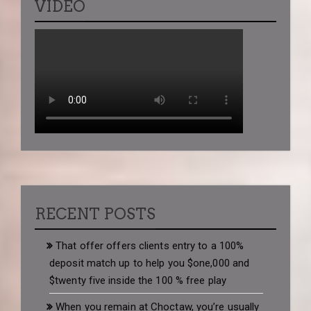
VIDEO
RECENT POSTS
That offer offers clients entry to a 100%
deposit match up to help you $one,000 and
$twenty five inside the 100 % free play
When you remain at Choctaw, you’re usually