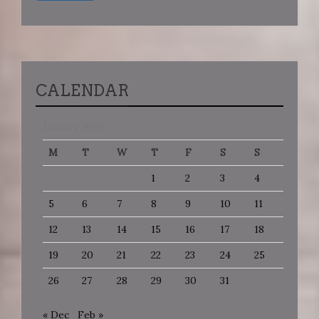
CALENDAR
January 2026
M
T
W
T
F
S
S
1
2
3
4
5
6
7
8
9
10
11
12
13
14
15
16
17
18
19
20
21
22
23
24
25
26
27
28
29
30
31
« Dec
Feb »