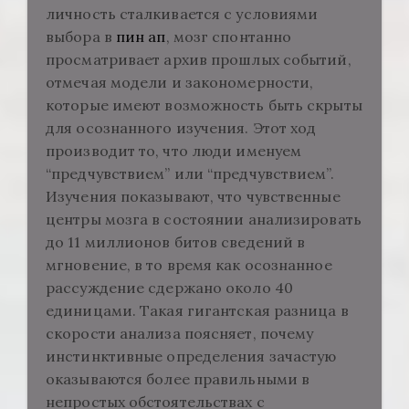
личность сталкивается с условиями
выбора в
пин ап
, мозг спонтанно
просматривает архив прошлых событий,
отмечая модели и закономерности,
которые имеют возможность быть скрыты
для осознанного изучения. Этот ход
производит то, что люди именуем
“предчувствием” или “предчувствием”.
Изучения показывают, что чувственные
центры мозга в состоянии анализировать
до 11 миллионов битов сведений в
мгновение, в то время как осознанное
рассуждение сдержано около 40
единицами. Такая гигантская разница в
скорости анализа поясняет, почему
инстинктивные определения зачастую
оказываются более правильными в
непростых обстоятельствах с