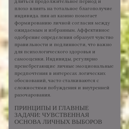
длиться продолжительное период и
плохо влиять на тотальное благополучие
индивида. пин ап казино помогает
формированию личной согласия между
ожидаемым и избранным. Аффективное
одобрение определения образует чувство
правильности и подлинности, что важно
для психологического здоровья и
самооценки. Индивиды, регулярно
пренебрегающие личные эмоциональные
предпочтения в интересах логических
обоснований, часто сталкиваются с
сложностями побуждения и внутренней
разочарования.
ПРИНЦИПЫ И ГЛАВНЫЕ
ЗАДАЧИ: ЧУВСТВЕННАЯ
ОСНОВА ЛИЧНЫХ ВЫБОРОВ