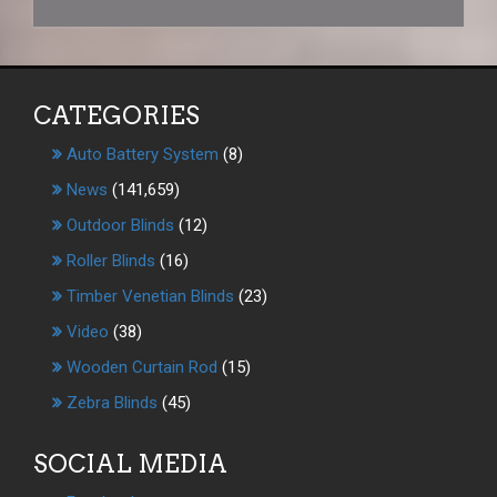
CATEGORIES
Auto Battery System
(8)
News
(141,659)
Outdoor Blinds
(12)
Roller Blinds
(16)
Timber Venetian Blinds
(23)
Video
(38)
Wooden Curtain Rod
(15)
Zebra Blinds
(45)
SOCIAL MEDIA