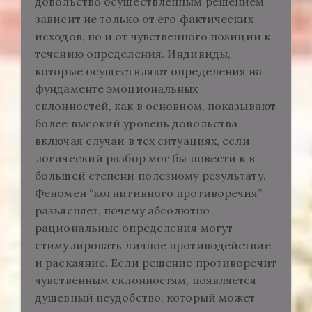
довольство осуществлённым решением
зависит не только от его фактических
исходов, но и от чувственного позиции к
течению определения. Индивиды,
которые осуществляют определения на
фундаменте эмоциональных
склонностей, как в основном, показывают
более высокий уровень довольства
включая случаи в тех ситуациях, если
логический разбор мог бы повести к в
большей степени полезному результату.
Феномен “когнитивного противоречия”
разъясняет, почему абсолютно
рациональные определения могут
стимулировать личное противодействие
и раскаяние. Если решение противоречит
чувственным склонностям, появляется
душевный неудобство, который может