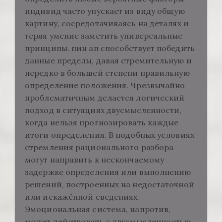
индивид часто упускает из виду общую
картину, сосредотачиваясь на деталях и
теряя умение заметить универсальные
принципы. пин ап способствует победить
данные пределы, давая стремительную и
нередко в большей степени правильную
определение положения. Чрезвычайно
проблематичным делается логический
подход в ситуациях двусмысленности,
когда нельзя прогнозировать каждые
итоги определения. В подобных условиях
стремления рационального разбора
могут направить к нескончаемому
задержке определения или выполнению
решений, построенных на недостаточной
или искажённой сведениях.
Эмоциональная система, напротив,
может действовать с двусмысленностью,