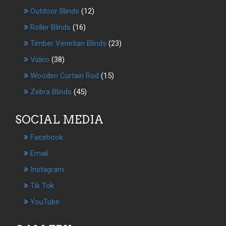
Outdoor Blinds
(12)
Roller Blinds
(16)
Timber Venetian Blinds
(23)
Video
(38)
Wooden Curtain Rod
(15)
Zebra Blinds
(45)
SOCIAL MEDIA
Facebook
Email
Instagram
Tik Tok
YouTube