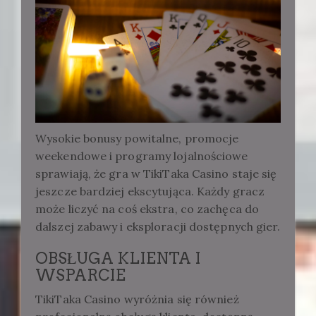
Wysokie bonusy powitalne, promocje
weekendowe i programy lojalnościowe
sprawiają, że gra w TikiTaka Casino staje się
jeszcze bardziej ekscytująca. Każdy gracz
może liczyć na coś ekstra, co zachęca do
dalszej zabawy i eksploracji dostępnych gier.
OBSŁUGA KLIENTA I
WSPARCIE
TikiTaka Casino wyróżnia się również