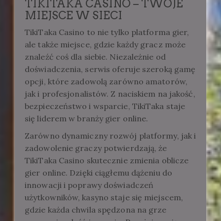
TIKITAKA CASINO – TWOJE
MIEJSCE W SIECI
TikiTaka Casino to nie tylko platforma gier,
ale także miejsce, gdzie każdy gracz może
znaleźć coś dla siebie. Niezależnie od
doświadczenia, serwis oferuje szeroką gamę
opcji, które zadowolą zarówno amatorów,
jak i profesjonalistów. Z naciskiem na jakość,
bezpieczeństwo i wsparcie, TikiTaka staje
się liderem w branży gier online.
Zarówno dynamiczny rozwój platformy, jak i
zadowolenie graczy potwierdzają, że
TikiTaka Casino skutecznie zmienia oblicze
gier online. Dzięki ciągłemu dążeniu do
innowacji i poprawy doświadczeń
użytkowników, kasyno staje się miejscem,
gdzie każda chwila spędzona na grze