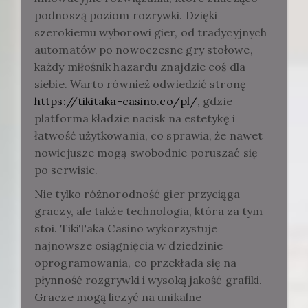
podnoszą poziom rozrywki. Dzięki
szerokiemu wyborowi gier, od tradycyjnych
automatów po nowoczesne gry stołowe,
każdy miłośnik hazardu znajdzie coś dla
siebie. Warto również odwiedzić stronę
https://tikitaka-casino.co/pl/
, gdzie
platforma kładzie nacisk na estetykę i
łatwość użytkowania, co sprawia, że nawet
nowicjusze mogą swobodnie poruszać się
po serwisie.
Nie tylko różnorodność gier przyciąga
graczy, ale także technologia, która za tym
stoi. TikiTaka Casino wykorzystuje
najnowsze osiągnięcia w dziedzinie
oprogramowania, co przekłada się na
płynność rozgrywki i wysoką jakość grafiki.
Gracze mogą liczyć na unikalne