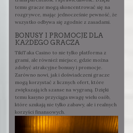
temu gracze mogą skoncentrować się na
rozgrywce, mając jednocześnie pewność, że
wszystko odbywa się zgodnie z zasadami.
BONUSY I PROMOCJE DLA
KAŻDEGO GRACZA
TikiTaka Casino to nie tylko platforma z
grami, ale również miejsce, gdzie można
zdobyć atrakcyjne bonusy i promocje.
Zarówno nowi, jak i doświadczeni gracze
mogą korzystać z licznych ofert, które
zwiększają ich szanse na wygraną. Dzięki
temu kasyno przyciąga uwagę wielu osób,
które szukają nie tylko zabawy, ale i realnych
korzyści finansowych.