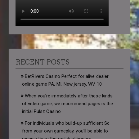
RECENT POSTS
BetRivers Casino Perfect for alive dealer
online game PA, MI, New jersey, WV 10
When you’re immediately after these kinds
of video game, we recommend pages is the
initial Pulsz Casino
For individuals who build-up sufficient Sc
from your own gameplay, you’ll be able to
receive them the real deal honors