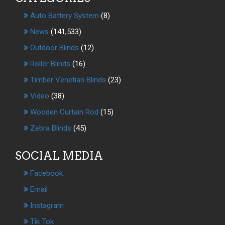
Auto Battery System
(8)
News
(141,533)
Outdoor Blinds
(12)
Roller Blinds
(16)
Timber Venetian Blinds
(23)
Video
(38)
Wooden Curtain Rod
(15)
Zebra Blinds
(45)
SOCIAL MEDIA
Facebook
Email
Instagram
Tik Tok