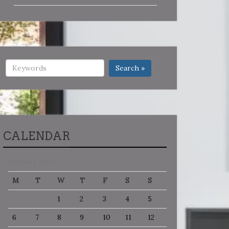
Search »
CALENDAR
October 2025
M
T
W
T
F
S
S
1
2
3
4
5
6
7
8
9
10
11
12