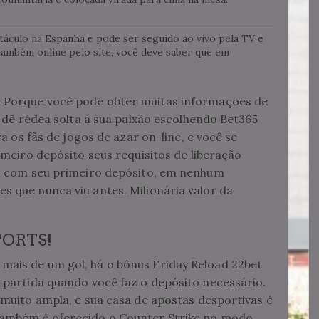
áculo na Espanha e pode ser seguido ao vivo pela TV e
 também online pelo site, você deve saber que em
m
Porque você pode obter muitas informações de
 dê rédea solta à sua paixão escolhendo Bet365
a os fãs de jogos de azar on-line, e você se
meiro depósito seus requisitos de liberação
s com seu primeiro depósito, em nenhum
 que nunca viu antes. Milionária valor da
PORTS!
ais de um gol, há o bônus Friday Reload 22bet
partida quando você faz o depósito necessário.
muito ampla, e sua casa de apostas desportivas é
ambém é oferecido o Counter Strike no modo