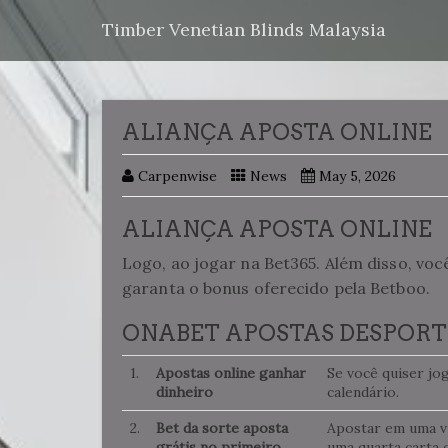
Timber Venetian Blinds Malaysia
ALIANÇA APOSTA ONLINE
Carpenwise
News
May 5, 2026
ALIANÇA APOSTA ONLINE
Logo, ao jogar na Bet365. Além disso, voc
garanta o bonus oferecido pela Betboo.
ONABET APOSTAS DESPORT
1.
Apostas online ganhar
Se você quiser jo
dinheiro
calendário.
2.
Bet da sorte aposta
Apostar em uma vi
grátis no primeiro
uma quarta carta 