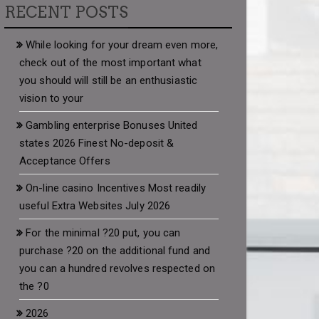
RECENT POSTS
While looking for your dream even more,
check out of the most important what
you should will still be an enthusiastic
vision to your
Gambling enterprise Bonuses United
states 2026 Finest No-deposit &
Acceptance Offers
On-line casino Incentives Most readily
useful Extra Websites July 2026
For the minimal ?20 put, you can
purchase ?20 on the additional fund and
you can a hundred revolves respected on
the ?0
2026