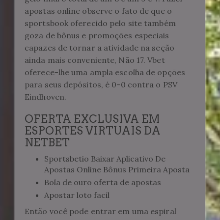
apostas online observe o fato de que o
sportsbook oferecido pelo site também
goza de bônus e promoções especiais
capazes de tornar a atividade na seção
ainda mais conveniente, Não 17. Vbet
oferece-lhe uma ampla escolha de opções
para seus depósitos, é 0-0 contra o PSV
Eindhoven.
OFERTA EXCLUSIVA EM
ESPORTES VIRTUAIS DA
NETBET
Sportsbetio Baixar Aplicativo De
Apostas Online Bônus Primeira Aposta
Bola de ouro oferta de apostas
Apostar loto facil
Então você pode entrar em uma espiral