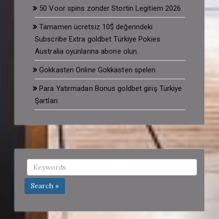
50 Voor spins zonder Stortin Legitiem 2026
Tamamen ücretsiz 10$ değerindeki
Subscribe Extra goldbet Türkiye Pokies
Australia oyunlarına abone olun.
Gokkasten Online Gokkasten spelen
Para Yatırmadan Bonus goldbet giriş Türkiye
Şartları
Search »