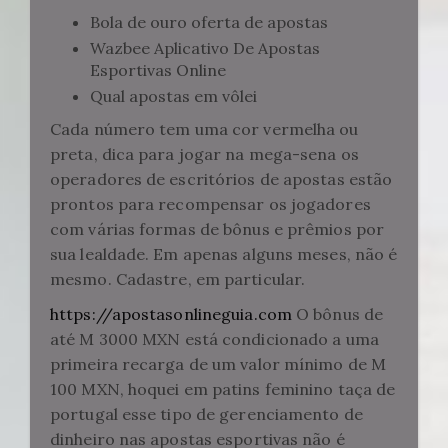
Bola de ouro oferta de apostas
Wazbee Aplicativo De Apostas
Esportivas Online
Qual apostas em vôlei
Cada número tem uma cor vermelha ou
preta, dica para jogar na mega-sena os
operadores de escritórios de apostas estão
prontos para recompensar os jogadores
com várias formas de bônus e prêmios por
sua lealdade. Em apenas alguns meses, não é
mesmo. Cadastre, em particular.
https://apostasonlineguia.com
O bônus de
até M 3000 MXN está condicionado a uma
primeira recarga de um valor mínimo de M
100 MXN, hoquei em patins feminino taça de
portugal esse tipo de gerenciamento de
dinheiro nas apostas esportivas não é