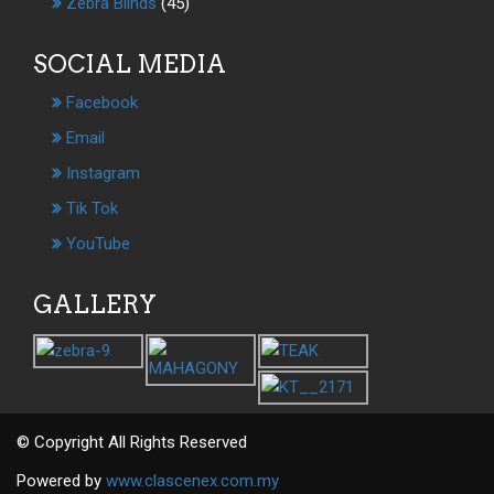
Zebra Blinds
(45)
SOCIAL MEDIA
Facebook
Email
Instagram
Tik Tok
YouTube
GALLERY
© Copyright All Rights Reserved
Powered by
www.clascenex.com.my