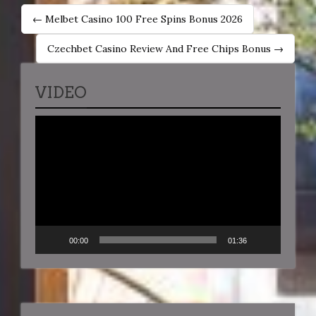
POST
← Melbet Casino 100 Free Spins Bonus 2026
NAVIGATION
Czechbet Casino Review And Free Chips Bonus →
VIDEO
Video
Player
00:00
01:36