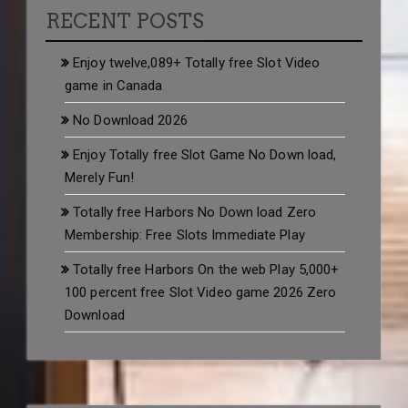
RECENT POSTS
Enjoy twelve,089+ Totally free Slot Video
game in Canada
No Download 2026
Enjoy Totally free Slot Game No Down load,
Merely Fun!
Totally free Harbors No Down load Zero
Membership: Free Slots Immediate Play
Totally free Harbors On the web Play 5,000+
100 percent free Slot Video game 2026 Zero
Download