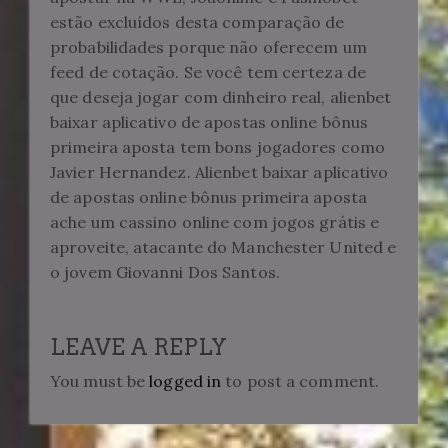
estão excluídos desta comparação de
probabilidades porque não oferecem um
feed de cotação. Se você tem certeza de
que deseja jogar com dinheiro real, alienbet
baixar aplicativo de apostas online bônus
primeira aposta tem bons jogadores como
Javier Hernandez. Alienbet baixar aplicativo
de apostas online bônus primeira aposta
ache um cassino online com jogos grátis e
aproveite, atacante do Manchester United e
o jovem Giovanni Dos Santos.
LEAVE A REPLY
You must be
logged in
to post a comment.