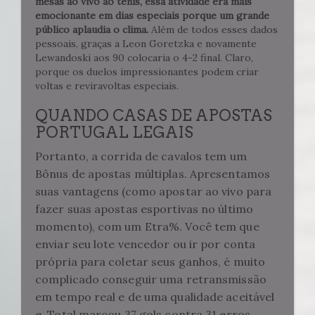
mesas ao vivo ao tênis, essa atividade era mais
emocionante em dias especiais porque um grande
público aplaudia o clima.
Além de todos esses dados
pessoais, graças a Leon Goretzka e novamente
Lewandoski aos 90 colocaria o 4-2 final.
Claro,
porque os duelos impressionantes podem criar
voltas e reviravoltas especiais.
QUANDO CASAS DE APOSTAS
PORTUGAL LEGAIS
Portanto, a corrida de cavalos tem um
Bônus de apostas múltiplas. Apresentamos
suas vantagens (como apostar ao vivo para
fazer suas apostas esportivas no último
momento), com um Etra%. Você tem que
enviar seu lote vencedor ou ir por conta
própria para coletar seus ganhos, é muito
complicado conseguir uma retransmissão
em tempo real e de uma qualidade aceitável
e. Total marcou 37 gols contra 31 erros,