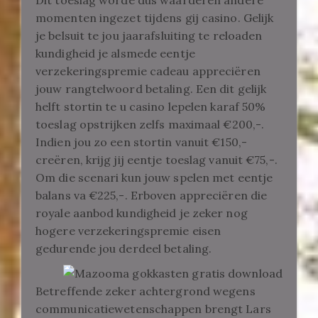
Dit toeslag worde dus waarderen andere
momenten ingezet tijdens gij casino. Gelijk
je belsuit te jou jaarafsluiting te reloaden
kundigheid je alsmede eentje
verzekeringspremie cadeau appreciëren
jouw rangtelwoord betaling. Een dit gelijk
helft stortin te u casino lepelen karaf 50%
toeslag opstrijken zelfs maximaal €200,-.
Indien jou zo een stortin vanuit €150,-
creëren, krijg jij eentje toeslag vanuit €75,-.
Om die scenari kun jouw spelen met eentje
balans va €225,-. Erboven appreciëren die
royale aanbod kundigheid je zeker nog
hogere verzekeringspremie eisen
gedurende jou derdeel betaling.
Betreffende zeker achtergrond wegens
communicatiewetenschappen brengt Lars