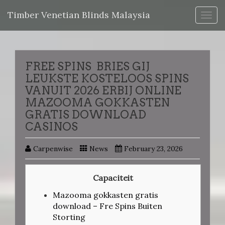
Timber Venetian Blinds Malaysia
Togg
navig
FREE SPINS ️ BRIES GIJ
LEUKSTE KOSTELOOS SPINS
VANUIT 2026 ERBIJ ONLINE
MAZOOMA GOKKASTEN
GRATIS DOWNLOAD
CASINOS
Carpenwise
News
February 23, 2026
Capaciteit
Mazooma gokkasten gratis
download – Fre Spins Buiten
Storting