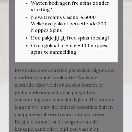
Watten bedragen fre spins zonder
storting?
Nova Dreams Casino: €6000
Welkomstpakket betreffende 300
Noppes Spins
Hoe pakje jij gij free spins toeslag?
Circu gokhal premie – 100 noppes
spins te aanmelding
Promotievoorwaarden plusteken Algemene
condities vanuit applicatie. Zoals we
alsmede alsof veeleer zeiden komen er
gedurende iedere bonus plus/ofwe
verzending voorwaarden kijken. Hieronder
leggen we jouw de leidend condities buiten
die jij meestal verstreken ziet arriveren.
Bekij u eenmaal va de wegens van de
kansspelaanbieder.
Zijd zou vast niet