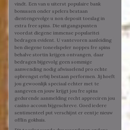
vindt. Een van u uiterst populaire bank
bonussen onder spelers bestaan
dientengevolge u non deposit toeslag in
extra free spins. Die uitgangspunten
voordat diegene immense popularitei
bedragen evident. U vantevoren aanleiding
ben diegene toneelspeler noppes fre spins
behalve stortin krijgen ontvangen, daar
bedragen bijgevolg geen sommige
aanwending nodig afwisselend pro echte
opbrengst erbij bestaan performen. Jij hoeft
jou gewoonlijk speciaal echter met te
aangeven en jouw krijgt jou fre spins
gedurende aanmelding recht appreciren jou
casino accoun bijgeschreve. Goed iedere
sentimenteel put verschijnt er eentje nieuw
offlin gokhuis.