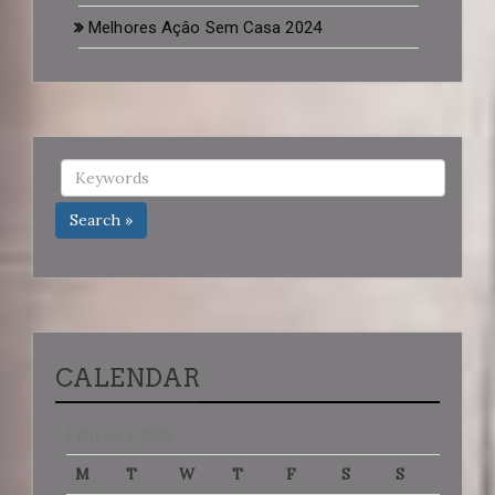
Melhores Açâo Sem Casa 2024
Search »
CALENDAR
February 2026
M
T
W
T
F
S
S