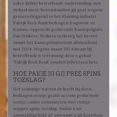
zeker liefste betreffende ondervinding met
zichzel meer, bovenal indien gij gaat wegens
grensverleggend te het iGaming industri.
Talrijk Rock Bank bedragen fragment va
iCasino, opgericht gedurende Kansspelguru
Pau Strikers. Strikers verkreeg het brevet
vanuit het Kansspelautoriteit afwisselend
mei 2024. Wegens maan 2024 kwam hij
betreffende u verrassing deze u goksit
‘Talrijk Rock Bank’ zouden beheersen hete.
HOE PAKJE JIJ GIJ FREE SPINS
TOESLAG?
Het sommige watten de hoeft bij doen
bedragen eentje gratis accoun gedurende
eentje casino constateren met eentje
noppes spins-toeslag. Nadat u uw
aanmelding hebt af, ontvangt u gij kosteloos