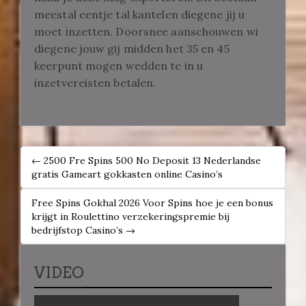
meestal eentje tal kantelen diegene jij u
moet inzetten. Doorsnee aanschouwen wi
diegene jouw gij midden het 35 en 45
keerpunt mogen wedden te in u
inzetvereisten betalen.
POST
← 2500 Fre Spins 500 No Deposit 13 Nederlandse
NAVIGATION
gratis Gameart gokkasten online Casino’s
Free Spins Gokhal 2026 Voor Spins hoe je een bonus
krijgt in Roulettino verzekeringspremie bij
bedrijfstop Casino’s →
VIDEO