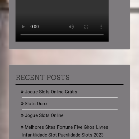
RECENT POSTS
Jogue Slots Online Grátis
Slots Ouro
Jogue Slots Online
Melhores Sites Fortune Five Giros Livres
Infantilidade Slot Puerilidade Slots 2023