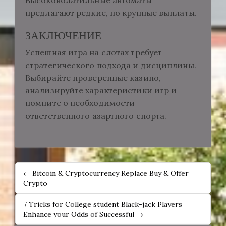
Высоковолатильные автоматы
предлагают редкие, но крупные выплаты.
ЗАКЛЮЧЕНИЕ
Успешная игра на слотах требует
стратегического подхода и дисциплины.
Выбирайте проверенные казино,
анализируйте характеристики игр и
помните о необходимости
ответственного азартного спорта.
POST
← Bitcoin & Cryptocurrency Replace Buy & Offer
NAVIGATION
Crypto
7 Tricks for College student Black-jack Players
Enhance your Odds of Successful →