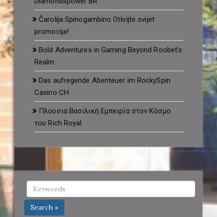
Diamondspower BR
Čarolija Spinogambino Otkrijte svijet
promocija!
Bold Adventures in Gaming Beyond Roobet’s
Realm
Das aufregende Abenteuer im RockySpin
Casino CH
Πλούσια Βασιλική Εμπειρία στον Κόσμο
του Rich Royal
Search »