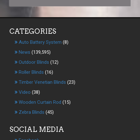
CATEGORIES
Auto Battery System
(8)
News
(139,595)
Outdoor Blinds
(12)
Roller Blinds
(16)
Timber Venetian Blinds
(23)
Video
(38)
Wooden Curtain Rod
(15)
Zebra Blinds
(45)
SOCIAL MEDIA