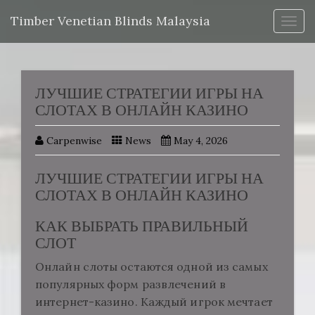
Timber Venetian Blinds Malaysia
Togg
navig
ЛУЧШИЕ СТРАТЕГИИ ИГРЫ НА
СЛОТАХ В ОНЛАЙН КАЗИНО
Carpenwise
News
May 4, 2026
ЛУЧШИЕ СТРАТЕГИИ ИГРЫ НА
СЛОТАХ В ОНЛАЙН КАЗИНО
КАК ВЫБРАТЬ ПРАВИЛЬНЫЙ
СЛОТ
Онлайн слоты остаются одной из самых
популярных форм развлечений в
интернет-казино. Каждый игрок мечтает