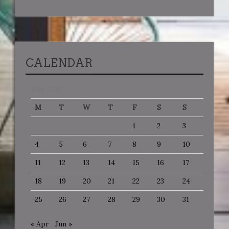
CALENDAR
May 2026
M
T
W
T
F
S
S
1
2
3
4
5
6
7
8
9
10
11
12
13
14
15
16
17
18
19
20
21
22
23
24
25
26
27
28
29
30
31
« Apr
Jun »