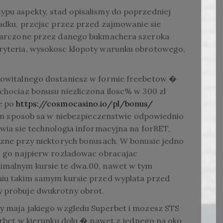
pu aspekty, stad opisalismy do poprzedniej
adku, przejsc przez przed zajmowanie sie
starczone przez danego bukmachera szeroka
ryteria, wysokosc klopoty warunku obrotowego,
powitalnego dostaniesz w formie freebetow �
hociaz bonusu niezliczona ilosc% w 300 zl
e po
https://cosmocasino.io/pl/bonus/
den sposob sa w niebezpieczenstwie odpowiednio
wia sie technologia informacyjna na forBET,
ozne przy niektorych bonusach. W bonusie jedno
a go najpierw rozladowac obracajac
imalnym kursie te dwa.00, nawet w tym
iu takim samym kursie przed wyplata przed
 probuje dwukrotny obrot.
y maja jakiego wzgledu Superbet i mozesz STS
orbet w kierunku dolu � nawet z jednego na oko