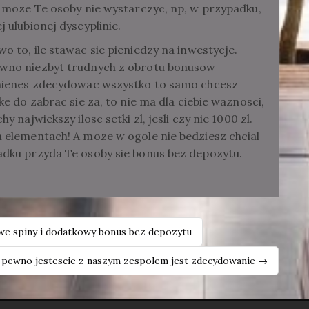
 moze Te osoby nie wystarczyc, np, w przypadku,
 ulubionej dyscyplinie.
 to, ile stawac sie pieniedzy na inwestycje.
wno niezbyt trudnych z obrotu bonusow
inienes zdecydowac wszystko to samo chcesz
e do zabrac sie za, to nie ma dla ciebie waznosci,
najwiekszy ilosc setki zl, jesli czy nie 1000 zl.
 elementach! A moze w ogole nie bedziesz chcial
dku przyda Te osoby sie bonus bez depozytu.
e spiny i dodatkowy bonus bez depozytu
a pewno jestescie z naszym zespolem jest zdecydowanie →