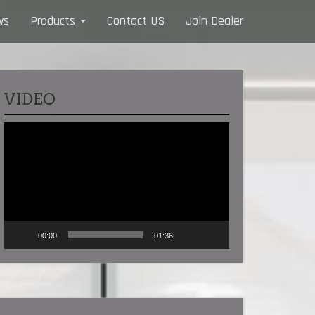
ws
Products
Contact US
Join Dealer
VIDEO
Video
Player
00:00
01:36