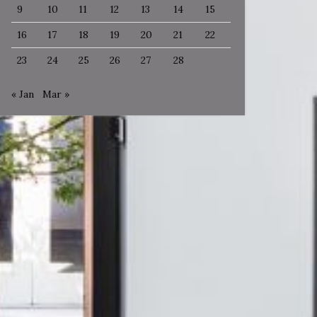
9
10
11
12
13
14
15
16
17
18
19
20
21
22
23
24
25
26
27
28
« Jan
Mar »