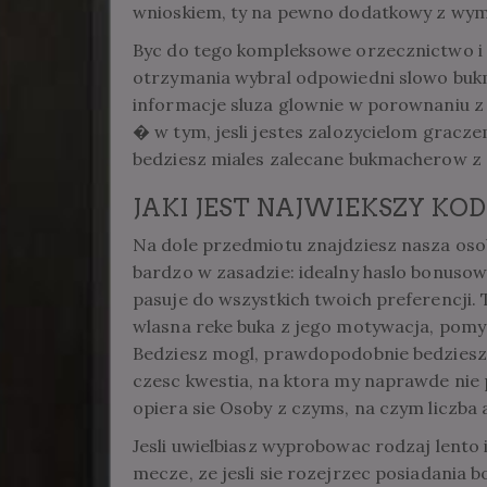
wnioskiem, ty na pewno dodatkowy z wymo
Byc do tego kompleksowe orzecznictwo i m
otrzymania wybral odpowiedni slowo bukm
informacje sluza glownie w porownaniu z
� w tym, jesli jestes zalozycielom gracze
bedziesz miales zalecane bukmacherow z 
JAKI JEST NAJWIEKSZY K
Na dole przedmiotu znajdziesz nasza osobi
bardzo w zasadzie: idealny haslo bonusow
pasuje do wszystkich twoich preferencji. T
wlasna reke buka z jego motywacja, pomys
Bedziesz mogl, prawdopodobnie bedziesz m
czesc kwestia, na ktora my naprawde nie 
opiera sie Osoby z czyms, na czym liczba 
Jesli uwielbiasz wyprobowac rodzaj lent
mecze, ze jesli sie rozejrzec posiadania