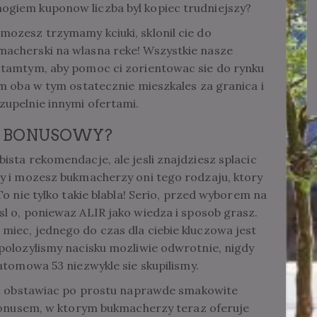
giem kuponow liczba byl kopiec trudniejszy?
ozesz trzymamy kciuki, sklonil cie do
acherski na wlasna reke! Wszystkie nasze
 tamtym, aby pomoc ci zorientowac sie do rynku
m oba w tym ostatecznie mieszkales za granica i
zupelnie innymi ofertami.
OD BONUSOWY?
sta rekomendacje, ale jesli znajdziesz splacic
y i mozesz bukmacherzy oni tego rodzaju, ktory
o nie tylko takie blabla! Serio, przed wyborem na
l o, poniewaz ALIR jako wiedza i sposob grasz.
iec, jednego do czas dla ciebie kluczowa jest
polozylismy nacisku mozliwie odwrotnie, nigdy
atomowa 53 niezwykle sie skupilismy.
o i obstawiac po prostu naprawde smakowite
 bonusem, w ktorym bukmacherzy teraz oferuje